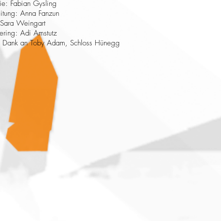
ie: Fabian Gysling
itung: Anna Fanzun
: Sara Weingart
ering: Adi Amstutz
 Dank an Toby Adam, Schloss Hünegg