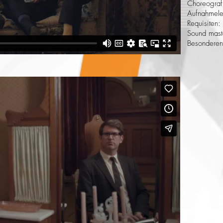
Choreograf
Aufnahmele
Requisiten
Sound mast
Besonderen